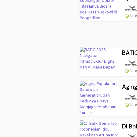
8 h
BATIC
8 h
Aging
8 h
Di Ba