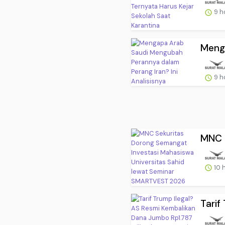
9 h
Menga
9 h
MNC S
10 
Tarif