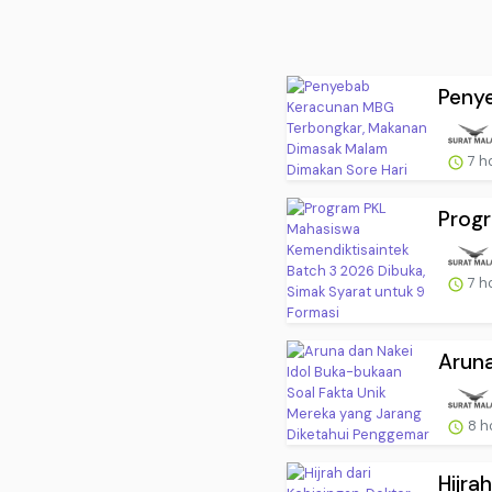
Peny
7 h
Progr
7 h
Aruna
8 h
Hijra