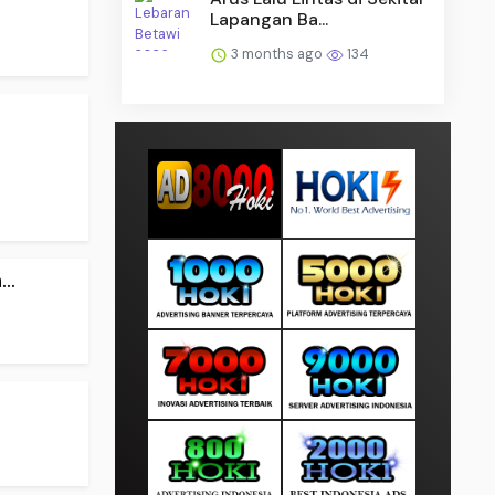
Lapangan Ba...
3 months ago
134
..