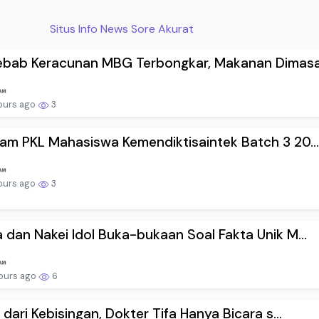
Situs Info News Sore Akurat
ebab Keracunan MBG Terbongkar, Makanan Dimasak
ours ago
3
am PKL Mahasiswa Kemendiktisaintek Batch 3 20..
ours ago
3
 dan Nakei Idol Buka-bukaan Soal Fakta Unik M...
ours ago
6
h dari Kebisingan, Dokter Tifa Hanya Bicara s...