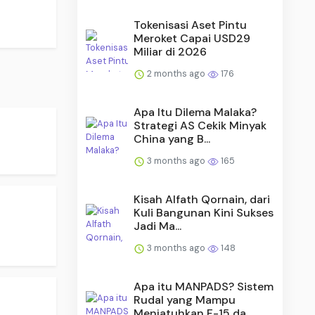
Tokenisasi Aset Pintu
Meroket Capai USD29
Miliar di 2026
2 months ago
176
Apa Itu Dilema Malaka?
Strategi AS Cekik Minyak
China yang B...
3 months ago
165
Kisah Alfath Qornain, dari
Kuli Bangunan Kini Sukses
Jadi Ma...
3 months ago
148
Apa itu MANPADS? Sistem
Rudal yang Mampu
Menjatuhkan F-15 da...