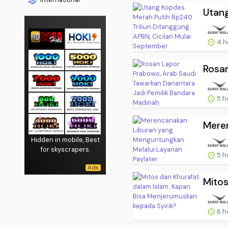
Utang
4 h
Rosan
5 h
Meren
Hidden in mobile, Best
for skyscrapers.
5 h
Mitos
6 h