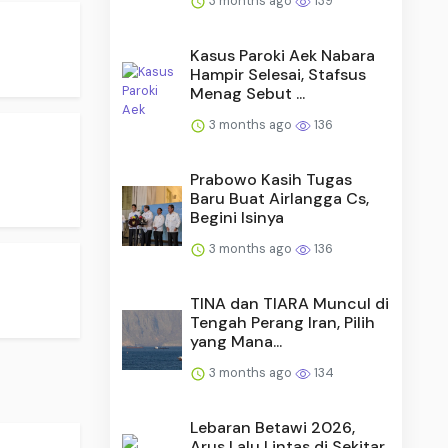
3 months ago
139
Kasus Paroki Aek Nabara
Hampir Selesai, Stafsus
Menag Sebut ...
3 months ago
136
Prabowo Kasih Tugas
Baru Buat Airlangga Cs,
Begini Isinya
3 months ago
136
TINA dan TIARA Muncul di
Tengah Perang Iran, Pilih
yang Mana...
3 months ago
134
Lebaran Betawi 2026,
Arus Lalu Lintas di Sekitar