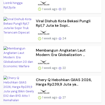
1 week ago
22
Viral Dishub Kota Bekasi Pungli
Rp1,7 Juta ke Sopi...
1 week ago
24
Membangun Angkatan Laut
Modern: Era Globalization ...
1 week ago
22
Chery Q Hebohkan GIIAS 2026,
Harga Rp239,9 Juta ya...
1 week ago
27