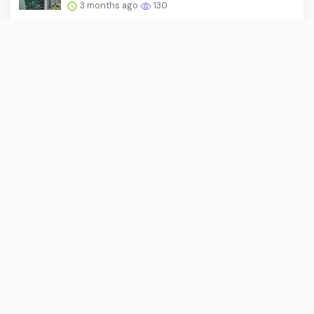
3 months ago
130
PT Global Jasa Sejahtera Gelar Pendidikan
Satpam Angkatan ke...
3 months ago
129