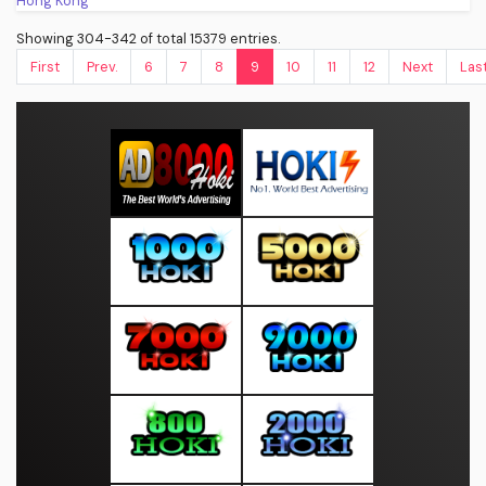
Showing 304-342 of total 15379 entries.
First
Prev.
6
7
8
9
10
11
12
Next
Las