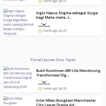
1 week ago
22
Ingin Hapus Stigma sebagai Surga
bagi Mata-mata, J...
1 week ago
25
Portal Liputan Sore Tepat
Bukti Komitmen BRI Life Mendorong
Transformasi Dig...
1 week ago
26
Inter Milan Bungkam Manchester
City Lewat Drama Ad...