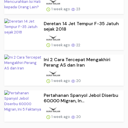
1 week ago
23
Deretan 14 Jet Tempur F-35 Jatuh
sejak 2018
1 week ago
22
Ini 2 Cara Tercepat Mengakhiri
Perang AS dan Iran
1 week ago
20
Pertahanan Spanyol Jebol Diserbu
60.000 Migran, In...
1 week ago
20