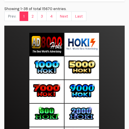
Showing 1-38 of total 15670 entries.
Prev.
1
2
3
4
Next
Last