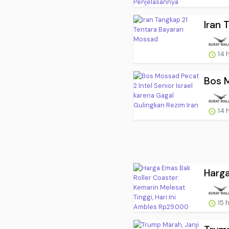
Iran 
14 
Bos M
14 
Harga
15 