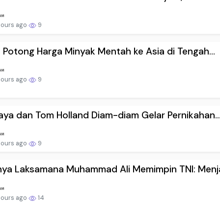
hours ago
9
 Potong Harga Minyak Mentah ke Asia di Tengah...
hours ago
9
ya dan Tom Holland Diam-diam Gelar Pernikahan..
hours ago
9
nya Laksamana Muhammad Ali Memimpin TNI: Menja
hours ago
14