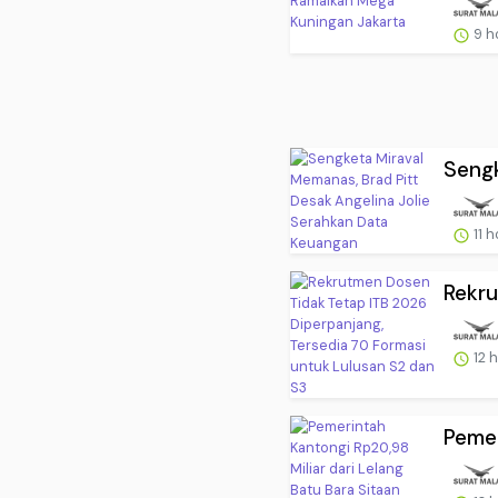
9 h
Sengk
11 
Rekru
12 
Pemer