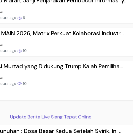
 Marah, Janji Penjarakan Pembocor Informasi y...
hours ago
9
 MAIN 2026, Matrix Perkuat Kolaborasi Industr...
hours ago
10
isi Murtad yang Didukung Trump Kalah Pemiliha...
hours ago
10
Update Berita Live Siang Tepat Online
nuhan : Dosa Besar Kedua Setelah Syirik, Ini ...