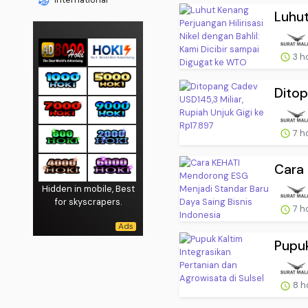
Luhut
3 h
Ditop
7 h
Cara 
Hidden in mobile, Best
for skyscrapers.
7 h
Pupuk
8 h