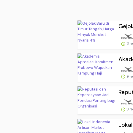
Gejol
8 h
Akad
9 h
Reput
9 h
Lokal