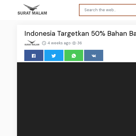
Indonesia Targetkan 50% Bahan Ba
4 weeks ago
36