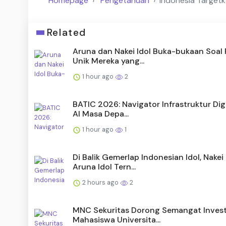
Homepage
Pengetahuan
Indonesia Target
Related
Aruna dan Nakei Idol Buka-bukaan Soal 
Unik Mereka yang...
1 hour ago
2
BATIC 2026: Navigator Infrastruktur Dig
AI Masa Depa...
1 hour ago
1
Di Balik Gemerlap Indonesian Idol, Nakei
Aruna Idol Tern...
2 hours ago
2
MNC Sekuritas Dorong Semangat Invest
Mahasiswa Universita...