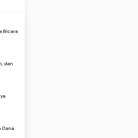
a Bicara
n, dan
nya
n Dana