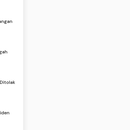
dangan
ngah
Ditolak
iden