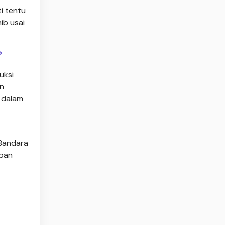
i tentu
ib usai
?
uksi
un
g dalam
 Bandara
apan