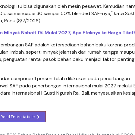
eknologi itu bisa digunakan oleh mesin pesawat. Kemudian nant
 bisa mencapai 30 sampai 50% blended SAF-nya," kata Sokh
, Rabu (8/7/2026).
 Minyak Nabati 1% Mulai 2027, Apa Efeknya ke Harga Tiket
gembangan SAF adalah ketersediaan bahan baku karena prod
an limbah, seperti minyak jelantah dari rumah tangga maup
itu, penguatan rantai pasok bahan baku menjadi faktor pentin
adar campuran 1 persen telah dilakukan pada penerbangan
wal SAF pada penerbangan internasional mulai 2027 melalui
ara Internasional I Gusti Ngurah Rai, Bali, menyesuaikan kesi
Read Entire Article