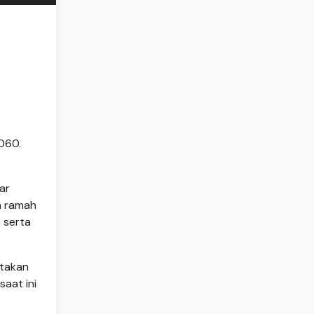
060.
ar
h ramah
 serta
atakan
aat ini