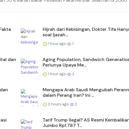
kan 50% Bahan Bakar Pesawat Pakai Minyak Jelantah di 2060
Fakta
Hijrah dari Kebisingan, Dokter Tifa Hany
soal Ijazah...
1 hour ago
1
ital dan
Aging Population, Sandwich Generatio
Perlunya Upaya Me...
1 hour ago
2
 dan
Mengapa Arab Saudi Mengubah Peran
dalam Perang Iran? Ini ...
2 hours ago
2
asi
Tarif Trump Ilegal? AS Resmi Kembalika
Jumbo Rp1.787 T...