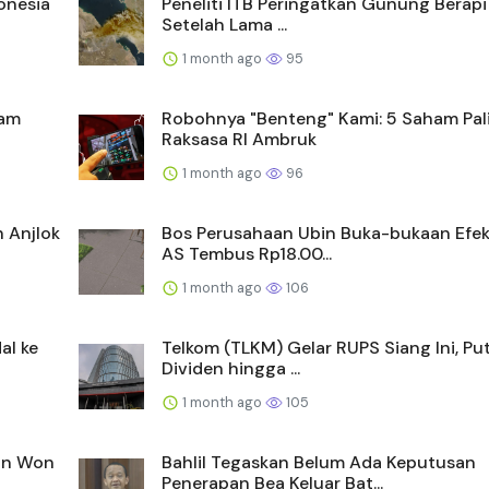
onesia
Peneliti ITB Peringatkan Gunung Berapi
Setelah Lama ...
1 month ago
95
ham
Robohnya "Benteng" Kami: 5 Saham Pal
Raksasa RI Ambruk
1 month ago
96
 Anjlok
Bos Perusahaan Ubin Buka-bukaan Efek
AS Tembus Rp18.00...
1 month ago
106
al ke
Telkom (TLKM) Gelar RUPS Siang Ini, Pu
Dividen hingga ...
1 month ago
105
dan Won
Bahlil Tegaskan Belum Ada Keputusan
Penerapan Bea Keluar Bat...