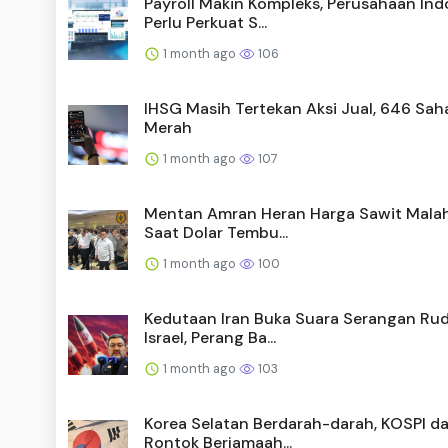
Payroll Makin Kompleks, Perusahaan Ind
Perlu Perkuat S...
1 month ago
106
IHSG Masih Tertekan Aksi Jual, 646 Sa
Merah
1 month ago
107
Mentan Amran Heran Harga Sawit Malah
Saat Dolar Tembu...
1 month ago
100
Kedutaan Iran Buka Suara Serangan Rud
Israel, Perang Ba...
1 month ago
103
Korea Selatan Berdarah-darah, KOSPI 
Rontok Berjamaah...