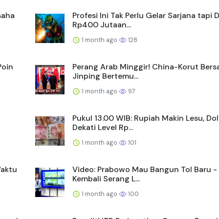
saha
Profesi Ini Tak Perlu Gelar Sarjana tapi D
Rp400 Jutaan...
1 month ago
128
Poin
Perang Arab Minggir! China-Korut Bersa
Jinping Bertemu...
1 month ago
97
Pukul 13.00 WIB: Rupiah Makin Lesu, Do
Dekati Level Rp...
1 month ago
101
Waktu
Video: Prabowo Mau Bangun Tol Baru - 
Kembali Serang L...
1 month ago
100