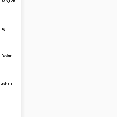
 Bangkit
ing
 Dolar
tuskan