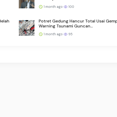
1 month ago
100
Belah
Potret Gedung Hancur Total Usai Gem
Warning Tsunami Guncan...
1 month ago
95