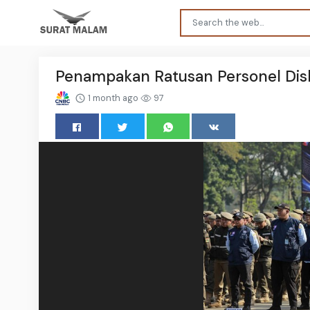
Penampakan Ratusan Personel Dishu
1 month ago
97