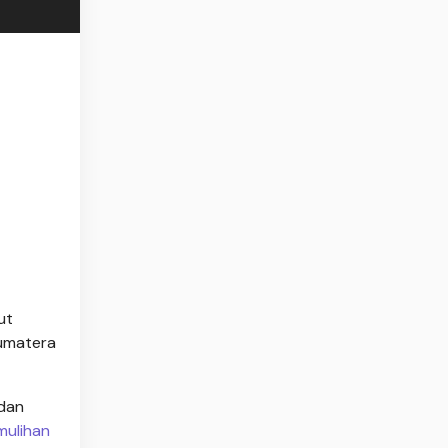
ut
Sumatera
 dan
mulihan