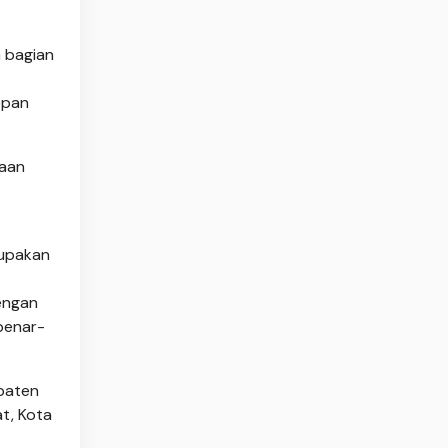
 bagian
epan
haan
rupakan
engan
 benar-
upaten
t, Kota