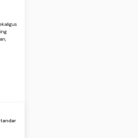
ekaligus
ing
an,
Standar