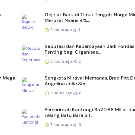
n
Gejolak Baru di Timur Tengah, Harga M
Meroket Nyaris 4%...
2 hours ago
1
Reputasi dan Kepercayaan Jadi Fondas
Penting bagi Organisas...
3 hours ago
2
an Mega
Sengketa Miraval Memanas, Brad Pitt D
Angelina Jolie Ser...
6 hours ago
6
Pemerintah Kantongi Rp20,98 Miliar dar
Lelang Batu Bara Sit...
7 hours ago
5