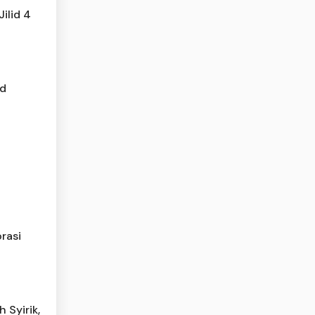
ilid 4
ad
rasi
 Syirik,