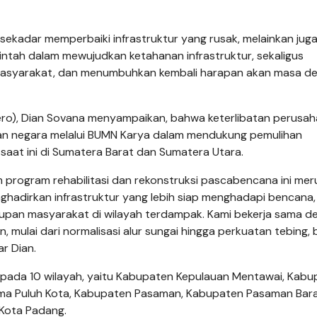
kadar memperbaiki infrastruktur yang rusak, melainkan juga
ntah dalam mewujudkan ketahanan infrastruktur, sekaligus
 masyarakat, dan menumbuhkan kembali harapan akan masa d
ero), Dian Sovana menyampaikan, bahwa keterlibatan perusa
an negara melalui BUMN Karya dalam mendukung pemulihan
at ini di Sumatera Barat dan Sumatera Utara.
program rehabilitasi dan rekonstruksi pascabencana ini me
ghadirkan infrastruktur yang lebih siap menghadapi bencana,
upan masyarakat di wilayah terdampak. Kami bekerja sama d
 mulai dari normalisasi alur sungai hingga perkuatan tebing,
r Dian.
n pada 10 wilayah, yaitu Kabupaten Kepulauan Mentawai, Kab
ma Puluh Kota, Kabupaten Pasaman, Kabupaten Pasaman Bara
 Kota Padang.