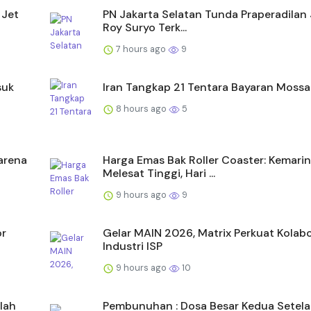
 Jet
PN Jakarta Selatan Tunda Praperadilan J
Roy Suryo Terk...
7 hours ago
9
suk
Iran Tangkap 21 Tentara Bayaran Moss
8 hours ago
5
karena
Harga Emas Bak Roller Coaster: Kemarin
Melesat Tinggi, Hari ...
9 hours ago
9
or
Gelar MAIN 2026, Matrix Perkuat Kolabo
Industri ISP
9 hours ago
10
lah
Pembunuhan : Dosa Besar Kedua Setelah