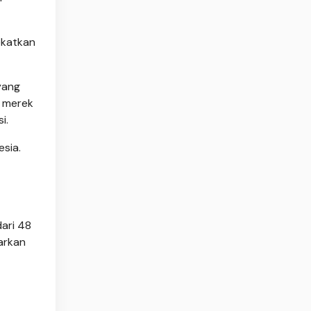
ekatkan
yang
s merek
i.
sia.
ari 48
warkan