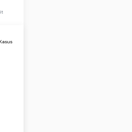
it
 Kasus
l