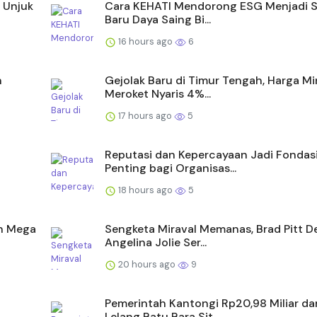
 Unjuk
Cara KEHATI Mendorong ESG Menjadi 
Baru Daya Saing Bi...
16 hours ago
6
n
Gejolak Baru di Timur Tengah, Harga M
Meroket Nyaris 4%...
17 hours ago
5
Reputasi dan Kepercayaan Jadi Fondas
Penting bagi Organisas...
18 hours ago
5
an Mega
Sengketa Miraval Memanas, Brad Pitt D
Angelina Jolie Ser...
20 hours ago
9
Pemerintah Kantongi Rp20,98 Miliar dar
Lelang Batu Bara Sit...