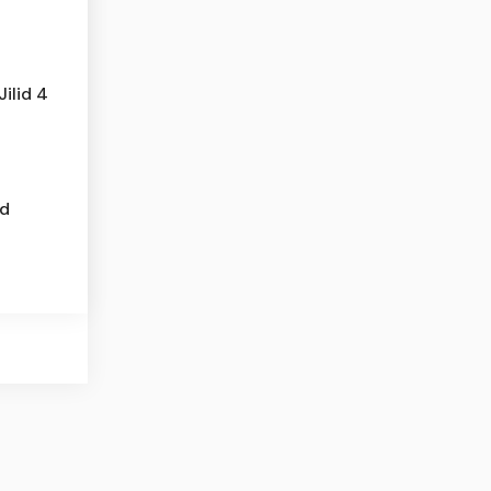
ilid 4
ad