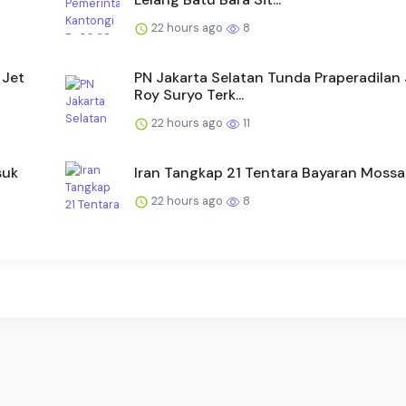
22 hours ago
8
 Jet
PN Jakarta Selatan Tunda Praperadilan J
Roy Suryo Terk...
22 hours ago
11
suk
Iran Tangkap 21 Tentara Bayaran Moss
22 hours ago
8