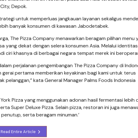
ity, Depok.
strategi untuk memperluas jangkauan layanan sekaligus mend
ebih banyak konsumen di kawasan Jabodetabek.
arga, The Pizza Company menawarkan beragam pilihan menu 
asa yang dekat dengan selera konsumen Asia. Melalui identita
adi ciri khasnya di berbagai negara tempat merek ini beroperas
g dalam perjalanan pengembangan The Pizza Company di Indone
n gerai pertama memberikan keyakinan bagi kami untuk terus
ak pelanggan,” kata General Manager Palms Foods Indonesia
York Pizza yang menggunakan adonan hasil fermentasi lebih d
erta Super Deluxe Pizza. Selain pizza, restoran ini juga mena
an penutup, serta beragam minuman.’
Read Entire Article