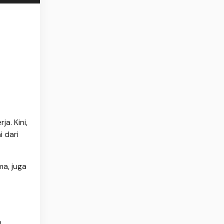
a. Kini,
 dari
a, juga
h