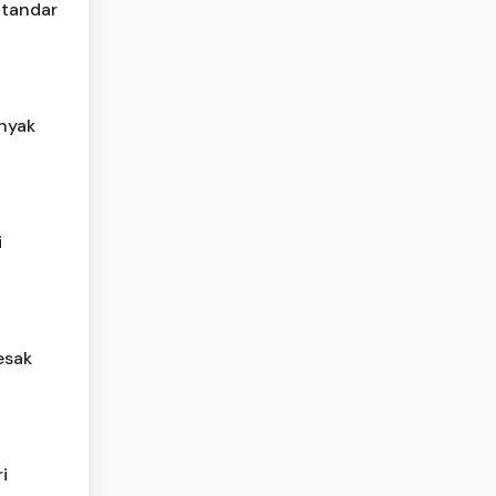
Standar
inyak
i
esak
i