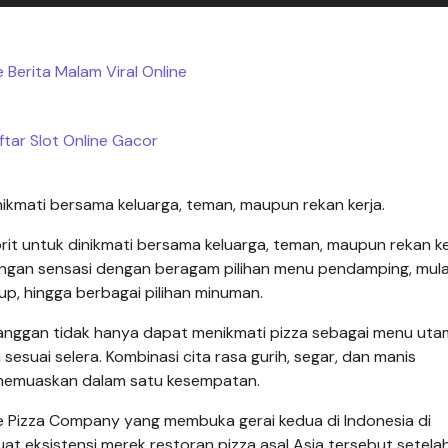
 Berita Malam Viral Online
ftar Slot Online Gacor
inikmati bersama keluarga, teman, maupun rekan kerja.
rit untuk dinikmati bersama keluarga, teman, maupun rekan kerj
gan sensasi dengan beragam pilihan menu pendamping, mulai
up, hingga berbagai pilihan minuman.
nggan tidak hanya dapat menikmati pizza sebagai menu utam
sesuai selera. Kombinasi cita rasa gurih, segar, dan manis
memuaskan dalam satu kesempatan.
he Pizza Company yang membuka gerai kedua di Indonesia di
at eksistensi merek restoran pizza asal Asia tersebut setela