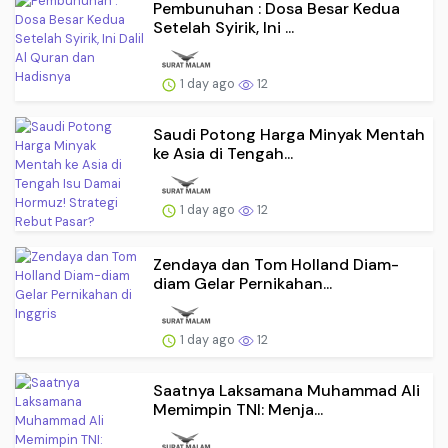
Pembunuhan : Dosa Besar Kedua
Setelah Syirik, Ini ...
1 day ago
12
Saudi Potong Harga Minyak Mentah
ke Asia di Tengah...
1 day ago
12
Zendaya dan Tom Holland Diam-
diam Gelar Pernikahan...
1 day ago
12
Saatnya Laksamana Muhammad Ali
Memimpin TNI: Menja...