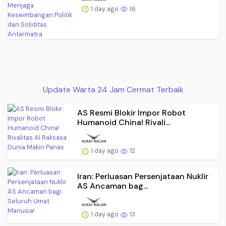
1 day ago
16
Update Warta 24 Jam Cermat Terbaik
AS Resmi Blokir Impor Robot
Humanoid China! Rivali...
1 day ago
12
Iran: Perluasan Persenjataan Nuklir
AS Ancaman bag...
1 day ago
13