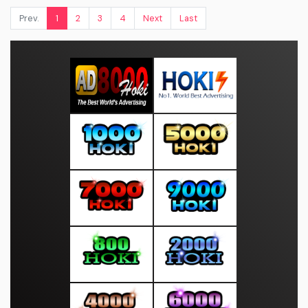
Prev.
1
2
3
4
Next
Last