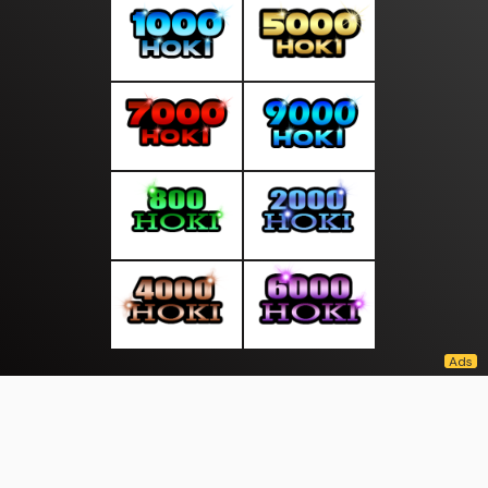
About Us
·
Contact Us
·
Terms & Conditions
·
© suratmalam.com 2026. All rights are reserved