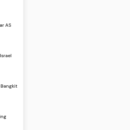
lar AS
Israel
 Bangkit
ing