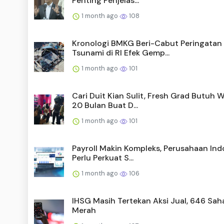
Penting Penjelas...
1 month ago
108
Kronologi BMKG Beri-Cabut Peringatan
Tsunami di RI Efek Gemp...
1 month ago
101
Cari Duit Kian Sulit, Fresh Grad Butuh 
20 Bulan Buat D...
1 month ago
101
Payroll Makin Kompleks, Perusahaan Ind
Perlu Perkuat S...
1 month ago
106
IHSG Masih Tertekan Aksi Jual, 646 Sa
Merah