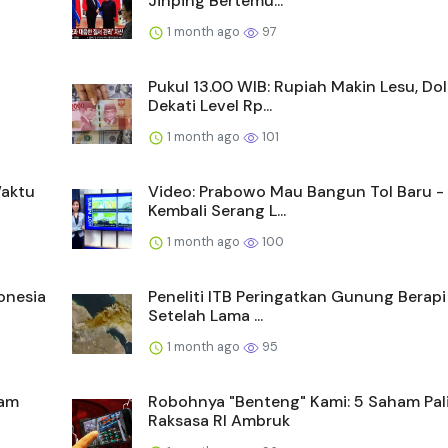
Jinping Bertemu...
1 month ago
97
Pukul 13.00 WIB: Rupiah Makin Lesu, Do
Dekati Level Rp...
1 month ago
101
Waktu
Video: Prabowo Mau Bangun Tol Baru - 
Kembali Serang L...
1 month ago
100
onesia
Peneliti ITB Peringatkan Gunung Berapi
Setelah Lama ...
1 month ago
95
ham
Robohnya "Benteng" Kami: 5 Saham Pal
Raksasa RI Ambruk