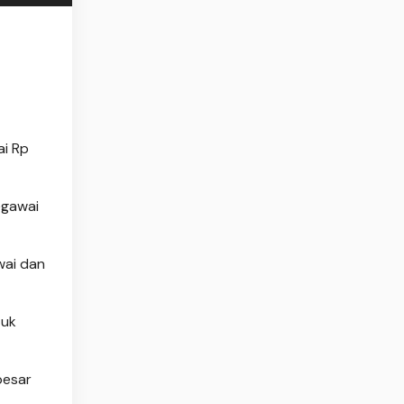
ai Rp
egawai
wai dan
tuk
besar