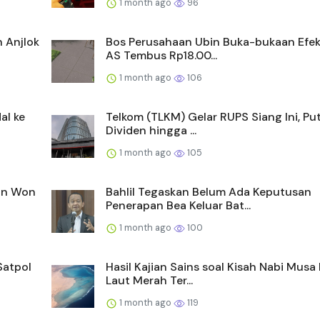
1 month ago
96
 Anjlok
Bos Perusahaan Ubin Buka-bukaan Efek
AS Tembus Rp18.00...
1 month ago
106
al ke
Telkom (TLKM) Gelar RUPS Siang Ini, Pu
Dividen hingga ...
1 month ago
105
dan Won
Bahlil Tegaskan Belum Ada Keputusan
Penerapan Bea Keluar Bat...
1 month ago
100
Satpol
Hasil Kajian Sains soal Kisah Nabi Musa
Laut Merah Ter...
1 month ago
119