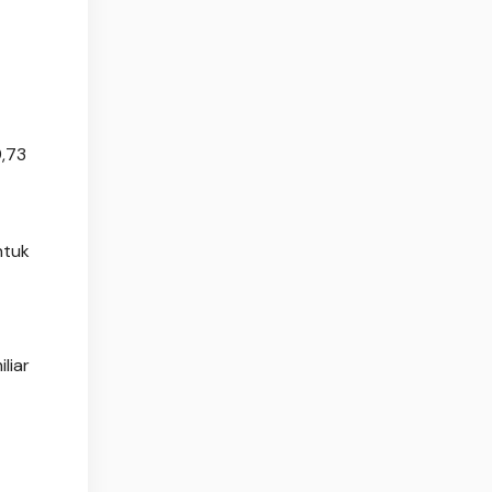
9,73
ntuk
liar