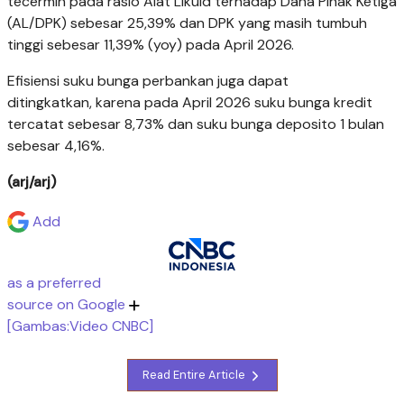
tecermin pada rasio Alat Likuid terhadap Dana Pihak Ketiga
(AL/DPK) sebesar 25,39% dan DPK yang masih tumbuh
tinggi sebesar 11,39% (yoy) pada April 2026.
Efisiensi suku bunga perbankan juga dapat
ditingkatkan, karena pada April 2026 suku bunga kredit
tercatat sebesar 8,73% dan suku bunga deposito 1 bulan
sebesar 4,16%.
(arj/arj)
Add
as a preferred
source on Google
[Gambas:Video CNBC]
Read Entire Article