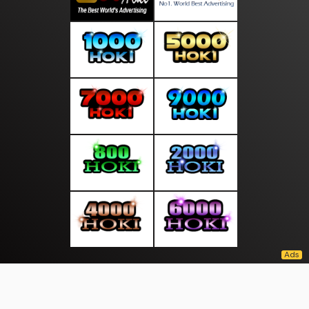
About Us
·
Contact Us
·
Terms & Conditions
·