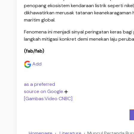
penopang ekosistem kendaraan listrik seperti nikel,
dikhawatirkan merusak tatanan keanekaragaman h
maritim global.
Fenomena ini menjadi sinyal peringatan keras bagi
langkah mitigasi konkret demi menekan laju peruba
(fab/fab)
Add
as a preferred
source on Google
[Gambas:Video CNBC]
Homepage
Literature
Muncul Pertanda Buru