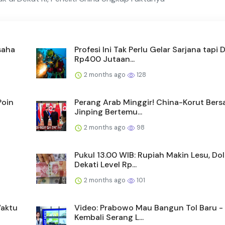
saha
Profesi Ini Tak Perlu Gelar Sarjana tapi D
Rp400 Jutaan...
2 months ago
128
Poin
Perang Arab Minggir! China-Korut Bersa
Jinping Bertemu...
2 months ago
98
Pukul 13.00 WIB: Rupiah Makin Lesu, Do
Dekati Level Rp...
2 months ago
101
Waktu
Video: Prabowo Mau Bangun Tol Baru - 
Kembali Serang L...