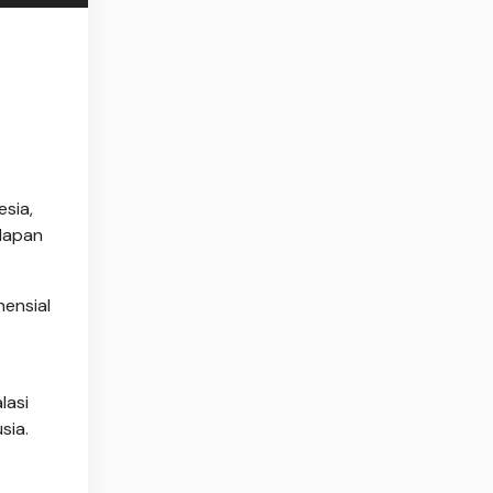
esia,
ndapan
ensial
lasi
sia.