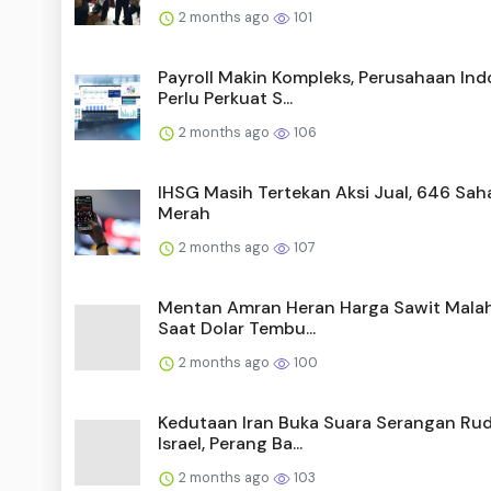
2 months ago
101
Payroll Makin Kompleks, Perusahaan Ind
Perlu Perkuat S...
2 months ago
106
IHSG Masih Tertekan Aksi Jual, 646 Sa
Merah
2 months ago
107
Mentan Amran Heran Harga Sawit Malah
Saat Dolar Tembu...
2 months ago
100
Kedutaan Iran Buka Suara Serangan Rud
Israel, Perang Ba...
2 months ago
103