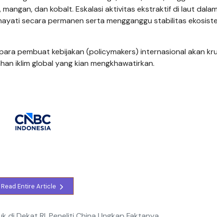
 mangan, dan kobalt. Eskalasi aktivitas ekstraktif di laut dala
ayati secara permanen serta mengganggu stabilitas ekosist
 para pembuat kebijakan (policymakers) internasional akan kr
han iklim global yang kian mengkhawatirkan.
Read Entire Article
k di Dekat RI, Peneliti China Ungkap Faktanya