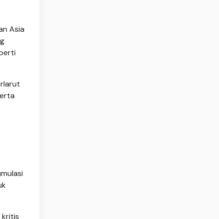
an Asia
ng
perti
rlarut
serta
umulasi
uk
kritis