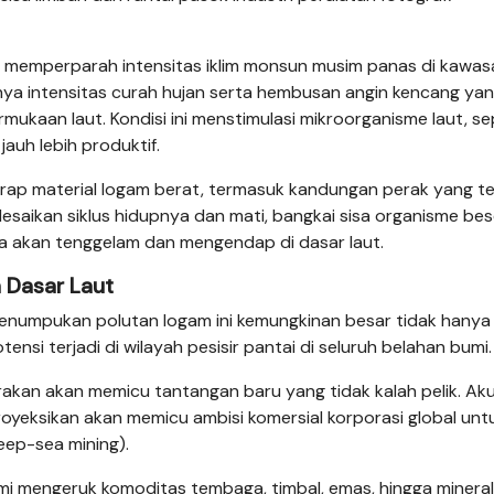
juga memperparah intensitas iklim monsun musim panas di kawas
nya intensitas curah hujan serta hembusan angin kencang ya
kaan laut. Kondisi ini menstimulasi mikroorganisme laut, se
jauh lebih produktif.
yerap material logam berat, termasuk kandungan perak yang te
lesaikan siklus hidupnya dan mati, bangkai sisa organisme be
a akan tenggelam dan mengendap di dasar laut.
 Dasar Laut
numpukan polutan logam ini kemungkinan besar tidak hanya
tensi terjadi di wilayah pesisir pantai di seluruh belahan bumi.
rakan akan memicu tantangan baru yang tidak kalah pelik. Ak
royeksikan akan memicu ambisi komersial korporasi global unt
eep-sea mining).
demi mengeruk komoditas tembaga, timbal, emas, hingga mineral 