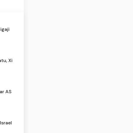
igaji
tu, Xi
lar AS
Israel