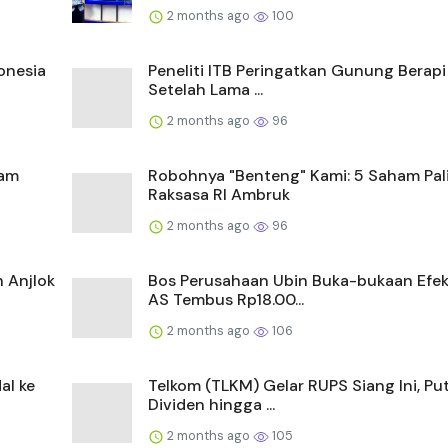
2 months ago
100
onesia
Peneliti ITB Peringatkan Gunung Berapi
Setelah Lama ...
2 months ago
96
ham
Robohnya "Benteng" Kami: 5 Saham Pal
Raksasa RI Ambruk
2 months ago
96
 Anjlok
Bos Perusahaan Ubin Buka-bukaan Efek
AS Tembus Rp18.00...
2 months ago
106
al ke
Telkom (TLKM) Gelar RUPS Siang Ini, Pu
Dividen hingga ...
2 months ago
105