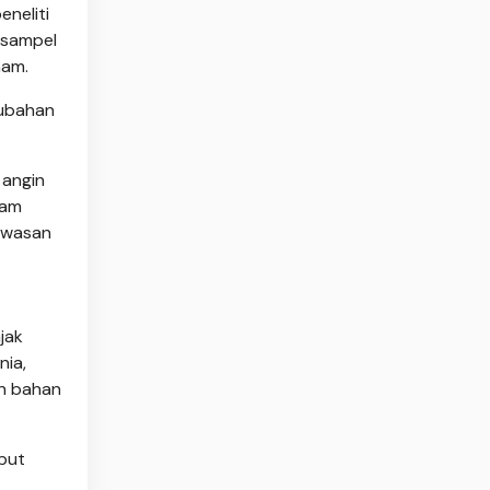
eneliti
 sampel
nam.
rubahan
 angin
lam
kawasan
jak
nia,
an bahan
ebut