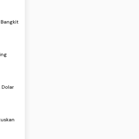
 Bangkit
ing
 Dolar
tuskan