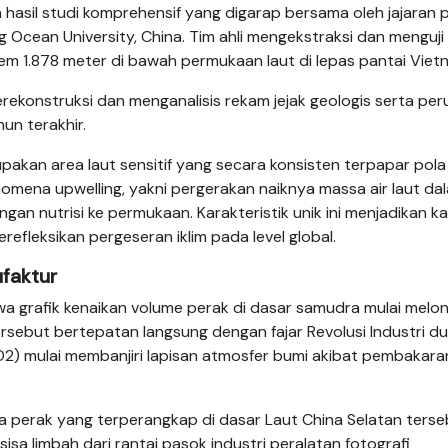
hasil studi komprehensif yang digarap bersama oleh jajaran p
 Ocean University, China. Tim ahli mengekstraksi dan menguji
rem 1.878 meter di bawah permukaan laut di lepas pantai Viet
erekonstruksi dan menganalisis rekam jejak geologis serta pe
n terakhir.
pakan area laut sensitif yang secara konsisten terpapar pola
nomena upwelling, yakni pergerakan naiknya massa air laut da
an nutrisi ke permukaan. Karakteristik unik ini menjadikan 
efleksikan pergeseran iklim pada level global.
ufaktur
 grafik kenaikan volume perak di dasar samudra mulai melon
rsebut bertepatan langsung dengan fajar Revolusi Industri du
(CO2) mulai membanjiri lapisan atmosfer bumi akibat pembakar
a perak yang terperangkap di dasar Laut China Selatan ters
sisa limbah dari rantai pasok industri peralatan fotografi