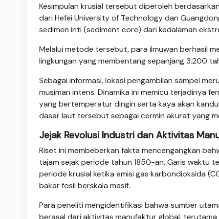
Kesimpulan krusial tersebut diperoleh berdasarkan 
dari Hefei University of Technology dan Guangdong
sedimen inti (sediment core) dari kedalaman ekst
Melalui metode tersebut, para ilmuwan berhasil m
lingkungan yang membentang sepanjang 3.200 tahu
Sebagai informasi, lokasi pengambilan sampel meru
musiman intens. Dinamika ini memicu terjadinya fe
yang bertemperatur dingin serta kaya akan kandung
dasar laut tersebut sebagai cermin akurat yang mer
Jejak Revolusi Industri dan Aktivitas Man
Riset ini membeberkan fakta mencengangkan bahwa
tajam sejak periode tahun 1850-an. Garis waktu te
periode krusial ketika emisi gas karbondioksida 
bakar fosil berskala masif.
Para peneliti mengidentifikasi bahwa sumber utam
berasal dari aktivitas manufaktur global, terutama 