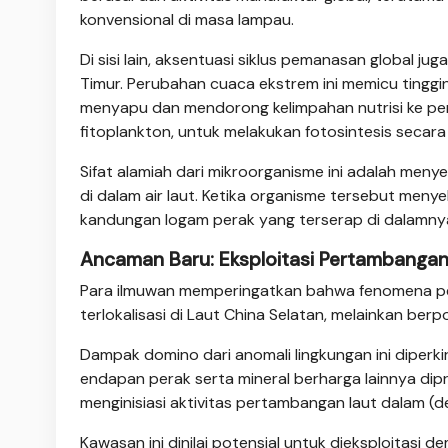
konvensional di masa lampau.
Di sisi lain, aksentuasi siklus pemanasan global 
Timur. Perubahan cuaca ekstrem ini memicu tinggi
menyapu dan mendorong kelimpahan nutrisi ke permu
fitoplankton, untuk melakukan fotosintesis secara 
Sifat alamiah dari mikroorganisme ini adalah men
di dalam air laut. Ketika organisme tersebut menye
kandungan logam perak yang terserap di dalamny
Ancaman Baru: Eksploitasi Pertambangan
Para ilmuwan memperingatkan bahwa fenomena pe
terlokalisasi di Laut China Selatan, melainkan berpo
Dampak domino dari anomali lingkungan ini diperki
endapan perak serta mineral berharga lainnya dip
menginisiasi aktivitas pertambangan laut dalam (d
Kawasan ini dinilai potensial untuk dieksploitasi 