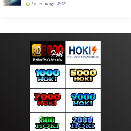
2 months ago
121