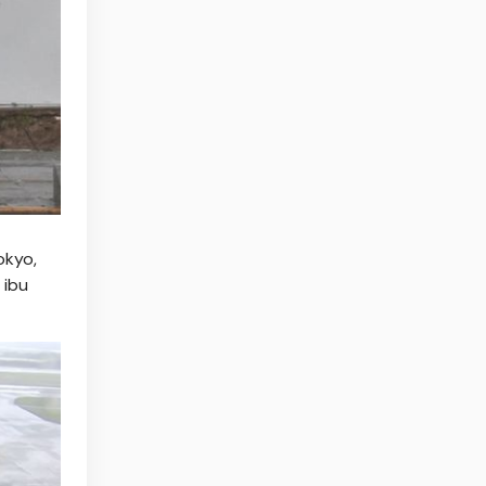
okyo,
 ibu