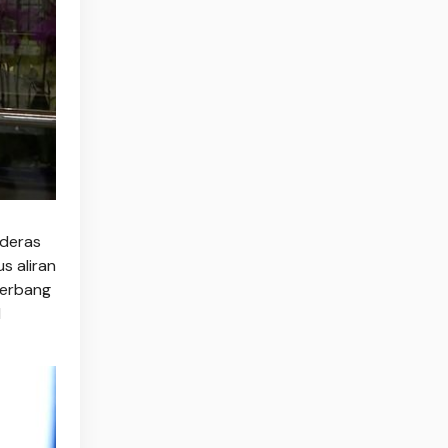
 deras
s aliran
gerbang
N