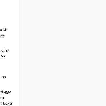
ankir
kan
emukan
dan
ahan
 hingga
tur
i bukti