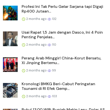
Profesi Ini Tak Perlu Gelar Sarjana tapi Digaji
Rp400 Jutaan...
2 months ago
132
Usai Rapat 1,5 Jam dengan Dasco, Ini 4 Poin
Penting Penjelas...
2 months ago
110
Perang Arab Minggir! China-Korut Bersatu,
Xi Jinping Bertemu...
2 months ago
99
Kronologi BMKG Beri-Cabut Peringatan
Tsunami di RI Efek Gemp...
2 months ago
103
Pukul 13.00 WIB: Rupiah Makin Lesu, Dolar AS