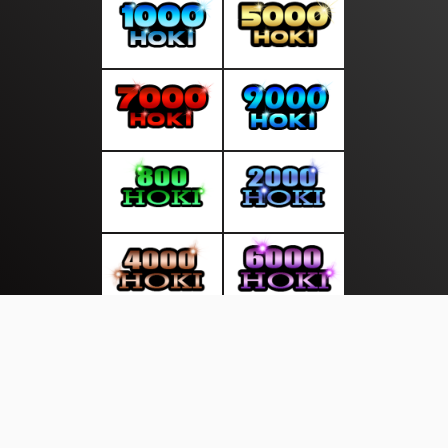
About Us
·
Contact Us
·
Terms & Conditions
·
© suratmalam.com 2026. All rights are reserved