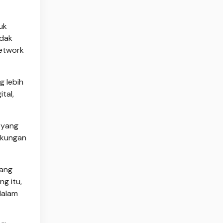
uk
idak
Network
g lebih
tal,
 yang
dukungan
yang
g itu,
dalam