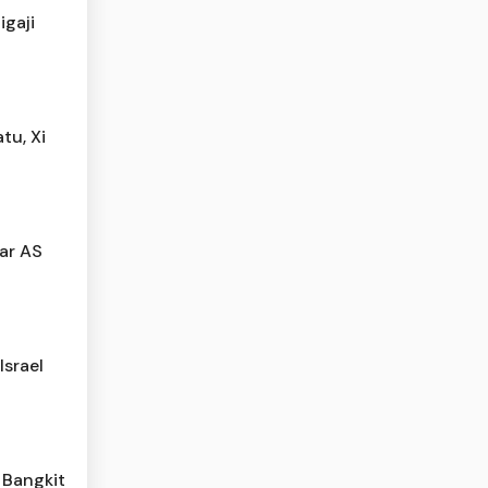
igaji
tu, Xi
lar AS
Israel
 Bangkit