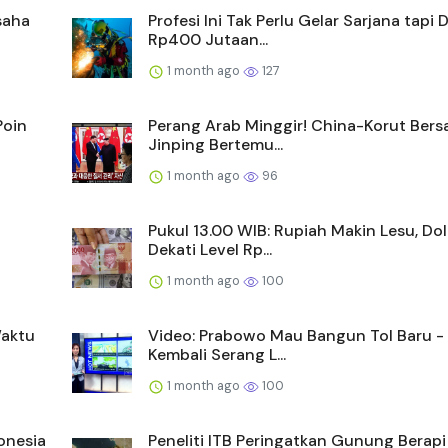
saha
Profesi Ini Tak Perlu Gelar Sarjana tapi D
Rp400 Jutaan...
1 month ago
127
Poin
Perang Arab Minggir! China-Korut Bersa
Jinping Bertemu...
1 month ago
96
Pukul 13.00 WIB: Rupiah Makin Lesu, Do
Dekati Level Rp...
1 month ago
100
Waktu
Video: Prabowo Mau Bangun Tol Baru - 
Kembali Serang L...
1 month ago
100
onesia
Peneliti ITB Peringatkan Gunung Berapi