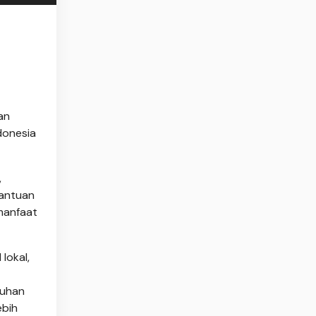
an
donesia
,
Bantuan
manfaat
lokal,
luhan
ebih