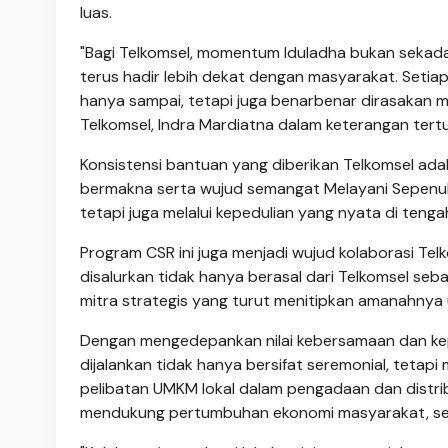
luas.
"Bagi Telkomsel, momentum Iduladha bukan sekadar
terus hadir lebih dekat dengan masyarakat. Setia
hanya sampai, tetapi juga benarbenar dirasakan
Telkomsel, Indra Mardiatna dalam keterangan tertu
Konsistensi bantuan yang diberikan Telkomsel ad
bermakna serta wujud semangat Melayani Sepenuh Ha
tetapi juga melalui kepedulian yang nyata di teng
Program CSR ini juga menjadi wujud kolaborasi T
disalurkan tidak hanya berasal dari Telkomsel seb
mitra strategis yang turut menitipkan amanahnya
Dengan mengedepankan nilai kebersamaan dan keped
dijalankan tidak hanya bersifat seremonial, tetapi
pelibatan UMKM lokal dalam pengadaan dan distri
mendukung pertumbuhan ekonomi masyarakat, sekal