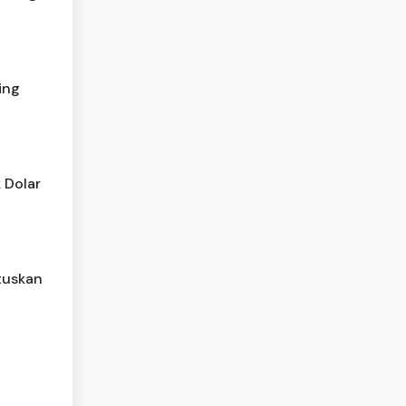
ing
 Dolar
tuskan