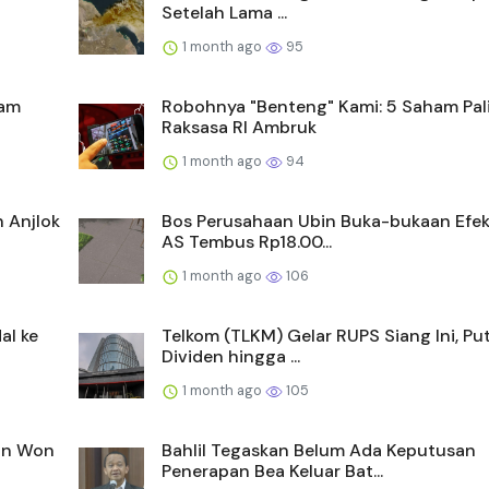
Setelah Lama ...
1 month ago
95
ham
Robohnya "Benteng" Kami: 5 Saham Pal
Raksasa RI Ambruk
1 month ago
94
 Anjlok
Bos Perusahaan Ubin Buka-bukaan Efek
AS Tembus Rp18.00...
1 month ago
106
al ke
Telkom (TLKM) Gelar RUPS Siang Ini, Pu
Dividen hingga ...
1 month ago
105
dan Won
Bahlil Tegaskan Belum Ada Keputusan
Penerapan Bea Keluar Bat...