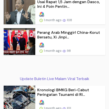
Usai Rapat 1,5 Jam dengan Dasco,
Ini 4 Poin Pentin...
1 month ago
108
Perang Arab Minggir! China-Korut
Bersatu, Xi Jinpi...
1 month ago
98
Update Buletin Live Malam Viral Terbaik
Kronologi BMKG Beri-Cabut
Peringatan Tsunami di RI...
1 month ago
101