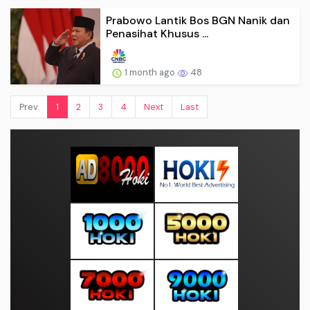
Prabowo Lantik Bos BGN Nanik dan
Penasihat Khusus ...
1 month ago
48
Prev.
1
2
3
4
Next
Last