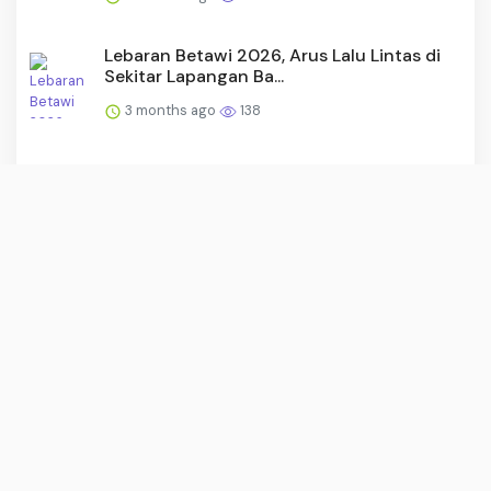
Lebaran Betawi 2026, Arus Lalu Lintas di
Sekitar Lapangan Ba...
3 months ago
138
Kredit Pintar Edukasi Mahasiswa UNRI Bijak
Kelola Keuangan
3 months ago
137