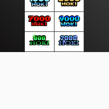
About Us
·
Contact Us
·
Terms & Conditions
·
© suratmalam.com 2026. All rights are reserved
Kabar Sehat |
Legenda |
Hari Raya |
Pemilu |