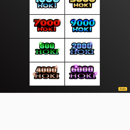
About Us
·
Contact Us
·
Terms & Conditions
·
© suratmalam.com 2026. All rights are reserved
Kabar Sehat |
Legenda |
Hari Raya |
Pemilu |