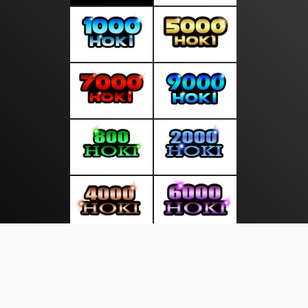
About Us
·
Contact Us
·
Terms & Conditions
·
© suratmalam.com 2026. All rights are reserved