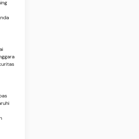
ing
Anda
ai
enggara
kuritas
ebas
ruhi
n