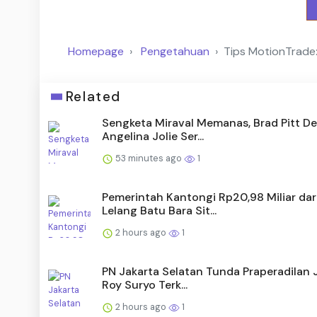
Homepage
Pengetahuan
Tips MotionTrade:
Related
Sengketa Miraval Memanas, Brad Pitt D
Angelina Jolie Ser...
53 minutes ago
1
Pemerintah Kantongi Rp20,98 Miliar dar
Lelang Batu Bara Sit...
2 hours ago
1
PN Jakarta Selatan Tunda Praperadilan J
Roy Suryo Terk...
2 hours ago
1