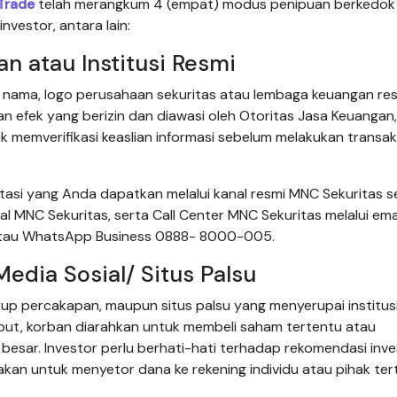
Trade
telah merangkum 4 (empat) modus penipuan berkedok
nvestor, antara lain:
 atau Institusi Resmi
nama, logo perusahaan sekuritas atau lembaga keuangan re
an efek yang berizin dan diawasi oleh Otoritas Jasa Keuanga
memverifikasi keaslian informasi sebelum melakukan transak
si yang Anda dapatkan melalui kanal resmi MNC Sekuritas s
 MNC Sekuritas, serta Call Center MNC Sekuritas melalui ema
 atau WhatsApp Business 0888- 8000-005.
dia Sosial/ Situs Palsu
p percakapan, maupun situs palsu yang menyerupai institusi 
but, korban diarahkan untuk membeli saham tertentu atau
esar. Investor perlu berhati-hati terhadap rekomendasi inve
ajakan untuk menyetor dana ke rekening individu atau pihak ter