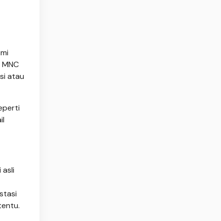
smi
n, MNC
si atau
eperti
il
asli
stasi
tentu.