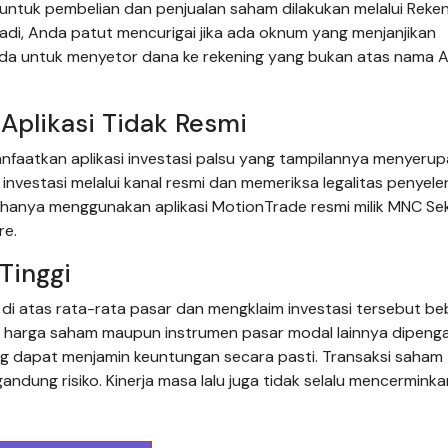
ntuk pembelian dan penjualan saham dilakukan melalui Reken
di, Anda patut mencurigai jika ada oknum yang menjanjikan
nda untuk menyetor dana ke rekening yang bukan atas nama 
 Aplikasi Tidak Resmi
nfaatkan aplikasi investasi palsu yang tampilannya menyerup
 investasi melalui kanal resmi dan memeriksa legalitas penyel
 hanya menggunakan aplikasi MotionTrade resmi milik MNC Se
re.
Tinggi
 di atas rata-rata pasar dan mengklaim investasi tersebut b
n harga saham maupun instrumen pasar modal lainnya dipenga
ang dapat menjamin keuntungan secara pasti. Transaksi saham
dung risiko. Kinerja masa lalu juga tidak selalu mencerminka