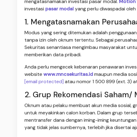
mengatasnamakan investasi pasar modal.
Motion
investasi
pasar modal
yang perlu diwaspadai oleh i
1. Mengatasnamakan Perusahaan
Modus yang sering ditemukan adalah penggunaan 
tanpa izin oleh oknum tertentu. Sebagai perusaha
Sekuritas senantiasa mengimbau masyarakat untuk 
memberikan data pribadi.
Anda perlu mengecek kebenaran penawaran investa
website
www.mncsekuritas.id
maupun media sosial
[email protected]
atau nomor 1 500 899 (ext. 3)
2. Grup Rekomendasi Saham/ Me
Oknum atau pelaku membuat akun media sosial, gru
untuk meyakinkan calon korban. Dalam grup terse
mentransfer dana dengan iming-iming keuntungan b
yang tidak jelas sumbernya, terlebih jika disertai 