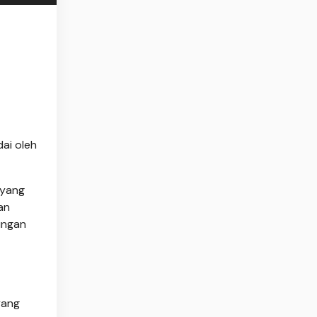
ai oleh
 yang
an
ungan
yang