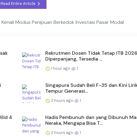
Read Entire Article
 Kenali Modus Penipuan Berkedok Investasi Pasar Modal
esak
Rekrutmen Dosen Tidak Tetap ITB 202
Diperpanjang, Tersedia ...
1 hour ago
1
i
Singapura Sudah Beli F-35 dan Kini Liri
Tempur Generasi...
2 hours ago
1
ilid 4
Hadis Pembunuh dan yang Dibunuh Ma
Neraka, Mengapa Bisa T...
2 hours ago
1