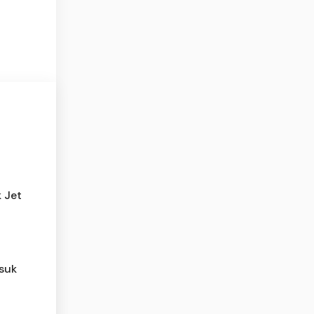
6
k Jet
suk