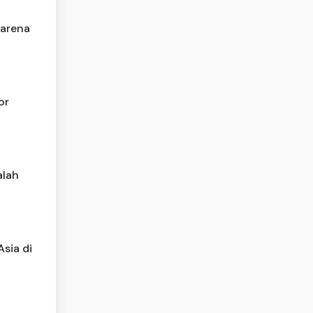
karena
or
alah
sia di