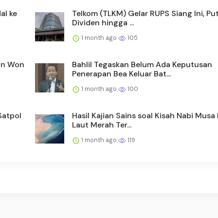
al ke
Telkom (TLKM) Gelar RUPS Siang Ini, Pu
Dividen hingga ...
1 month ago
105
dan Won
Bahlil Tegaskan Belum Ada Keputusan
Penerapan Bea Keluar Bat...
1 month ago
100
Satpol
Hasil Kajian Sains soal Kisah Nabi Musa
Laut Merah Ter...
1 month ago
119