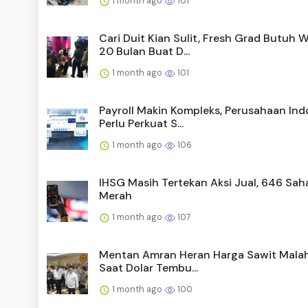
1 month ago
101
Cari Duit Kian Sulit, Fresh Grad Butuh 
20 Bulan Buat D...
1 month ago
101
Payroll Makin Kompleks, Perusahaan Ind
Perlu Perkuat S...
1 month ago
106
IHSG Masih Tertekan Aksi Jual, 646 Sa
Merah
1 month ago
107
Mentan Amran Heran Harga Sawit Malah
Saat Dolar Tembu...
1 month ago
100