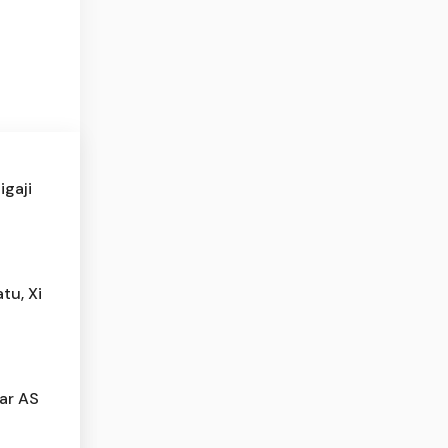
igaji
tu, Xi
lar AS