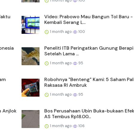
1 month ago
100
Waktu
Video: Prabowo Mau Bangun Tol Baru - 
Kembali Serang L...
1 month ago
100
onesia
Peneliti ITB Peringatkan Gunung Berapi
Setelah Lama ...
1 month ago
95
ham
Robohnya "Benteng" Kami: 5 Saham Pal
Raksasa RI Ambruk
1 month ago
95
 Anjlok
Bos Perusahaan Ubin Buka-bukaan Efek
AS Tembus Rp18.00...
1 month ago
106